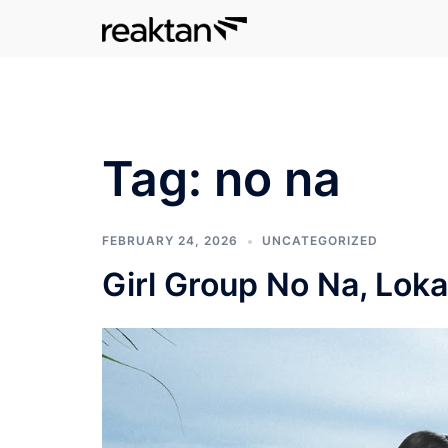
Skip
to
content
Tag:
no na
FEBRUARY 24, 2026
UNCATEGORIZED
Girl Group No Na, Loka