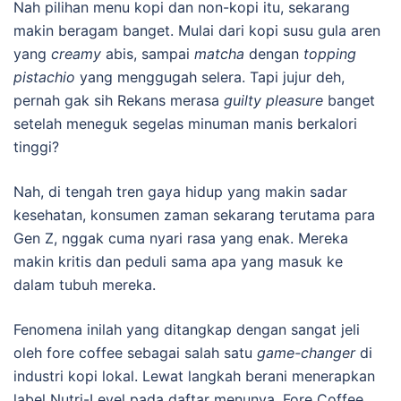
Nah pilihan menu kopi dan non-kopi itu, sekarang
makin beragam banget. Mulai dari kopi susu gula aren
yang
creamy
abis, sampai
matcha
dengan
topping
pistachio
yang menggugah selera. Tapi jujur deh,
pernah gak sih Rekans merasa
guilty pleasure
banget
setelah meneguk segelas minuman manis berkalori
tinggi?
Nah, di tengah tren gaya hidup yang makin sadar
kesehatan, konsumen zaman sekarang terutama para
Gen Z, nggak cuma nyari rasa yang enak. Mereka
makin kritis dan peduli sama apa yang masuk ke
dalam tubuh mereka.
Fenomena inilah yang ditangkap dengan sangat jeli
oleh fore coffee sebagai salah satu
game-changer
di
industri kopi lokal. Lewat langkah berani menerapkan
label Nutri-Level pada daftar menunya, Fore Coffee