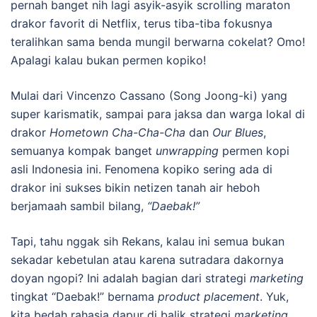
pernah banget nih lagi asyik-asyik scrolling maraton
drakor favorit di Netflix, terus tiba-tiba fokusnya
teralihkan sama benda mungil berwarna cokelat? Omo!
Apalagi kalau bukan permen kopiko!
Mulai dari Vincenzo Cassano (Song Joong-ki) yang
super karismatik, sampai para jaksa dan warga lokal di
drakor
Hometown Cha-Cha-Cha
dan
Our Blues
,
semuanya kompak banget
unwrapping
permen kopi
asli Indonesia ini. Fenomena kopiko sering ada di
drakor ini sukses bikin netizen tanah air heboh
berjamaah sambil bilang,
“Daebak!”
Tapi, tahu nggak sih Rekans, kalau ini semua bukan
sekadar kebetulan atau karena sutradara dakornya
doyan ngopi? Ini adalah bagian dari strategi
marketing
tingkat “Daebak!” bernama
product placement
. Yuk,
kita bedah rahasia dapur di balik strategi
marketing