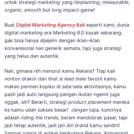
untuk strategi
marketing
yang
terplanning
,
measurable
,
organic, smooth but long impact-game!
Buat
Digital Marketing Agency
Bali
seperti kami, dunia
digital marketing
era Marketing 6.0 kayak sekarang,
gak bisa hanya dijejelin dengan iklan-iklan
konvensional nan generik semata, tapi juga strategi
yang halus dan autentik.
Nah, gimana nih menurut kamu Rekans? Tiap kali
nonton drakor dan lihat si
lead male
favorit kamu
makan permen kopiko di sela-sela aktivitasnya, kamu
pasti jadi auto langsung pengen ikutan ngemil juga
nggak, sih? Berarti, strategi
product placement
mereka
ke kamu udah sukses besar! Jangan lupa, kuncinya
adalah
riding the trends
, berani mendobrak pasar, tapi
jadi tetap autentik, jadi jati diri
brand
kamu sendiri!
Sampai jumpa di artikel berikutnya Rekans, Annyeong!