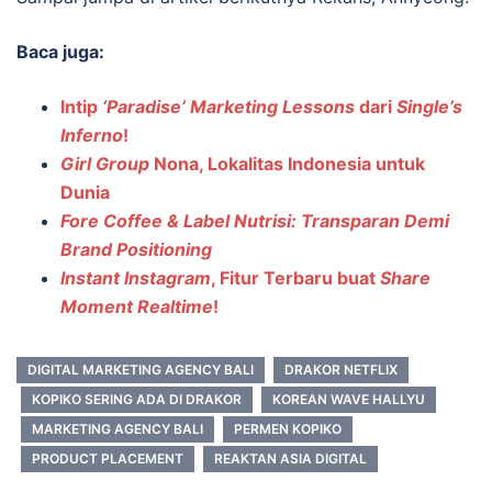
Baca juga:
Intip
‘Paradise’ Marketing Lessons
dari
Single’s
Inferno
!
Girl Group
Nona, Lokalitas Indonesia untuk
Dunia
Fore Coffee & Label Nutrisi: Transparan Demi
Brand Positioning
Instant Instagram
, Fitur Terbaru buat
Share
Moment Realtime
!
DIGITAL MARKETING AGENCY BALI
DRAKOR NETFLIX
KOPIKO SERING ADA DI DRAKOR
KOREAN WAVE HALLYU
MARKETING AGENCY BALI
PERMEN KOPIKO
PRODUCT PLACEMENT
REAKTAN ASIA DIGITAL