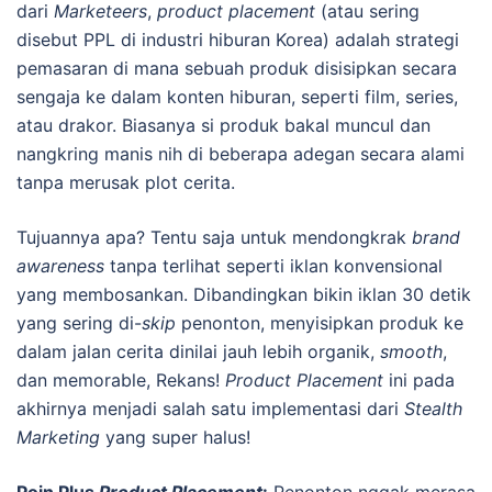
dari
Marketeers
,
product placement
(atau sering
disebut PPL di industri hiburan Korea) adalah strategi
pemasaran di mana sebuah produk disisipkan secara
sengaja ke dalam konten hiburan, seperti film, series,
atau drakor. Biasanya si produk bakal muncul dan
nangkring manis nih di beberapa adegan secara alami
tanpa merusak plot cerita.
Tujuannya apa? Tentu saja untuk mendongkrak
brand
awareness
tanpa terlihat seperti iklan konvensional
yang membosankan. Dibandingkan bikin iklan 30 detik
yang sering di-
skip
penonton, menyisipkan produk ke
dalam jalan cerita dinilai jauh lebih organik,
smooth
,
dan memorable, Rekans!
Product Placement
ini pada
akhirnya menjadi salah satu implementasi dari
Stealth
Marketing
yang super halus!
Poin Plus
Product Placement
:
Penonton nggak merasa