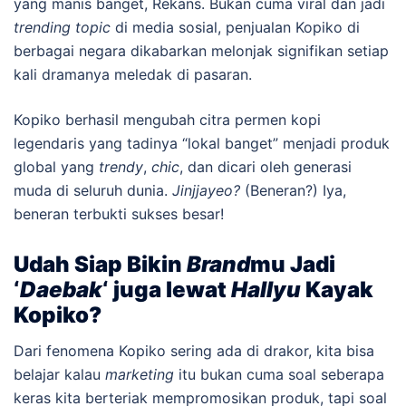
yang manis banget, Rekans. Bukan cuma viral dan jadi
trending topic
di media sosial, penjualan Kopiko di
berbagai negara dikabarkan melonjak signifikan setiap
kali dramanya meledak di pasaran.
Kopiko berhasil mengubah citra permen kopi
legendaris yang tadinya “lokal banget” menjadi produk
global yang
trendy
,
chic
, dan dicari oleh generasi
muda di seluruh dunia.
Jinjjayeo?
(Beneran?) Iya,
beneran terbukti sukses besar!
Udah Siap Bikin
Brand
mu Jadi
‘
Daebak
‘ juga lewat
Hallyu
Kayak
Kopiko?
Dari fenomena Kopiko sering ada di drakor, kita bisa
belajar kalau
marketing
itu bukan cuma soal seberapa
keras kita berteriak mempromosikan produk, tapi soal