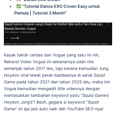
“Tutorial Dance EXO Crown Easy untuk
Pemula | Tutorial 3 Menit!”
Kayak taktik cerdas dari Vogue yang satu ini nih,
Rekans! Video Vogue ini sebenarnya udah rilis
semenjak tahun 2017 lalu, tapi karena kemudian Jung
Hoyeon viral lewat peran baddasnya di serial
Squid
Game
pada tahun 2021 dan tahun 2025 lalu, maka tim
Vogue kemudian mengedit
title
videonya dengan
memasukkan tambahan
keyword
yaitu “
Squid Game’s
Hoyeon Jung’s
”! Beuh, gegara si
keyword
“
Squid
Game
” ini aja jadi auto naik deh
YouTube
SEO-nya!