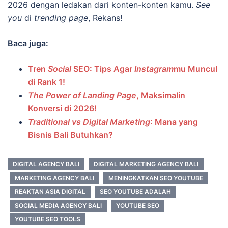
2026 dengan ledakan dari konten-konten kamu.
See
you
di
trending page
, Rekans!
Baca juga:
Tren
Social
SEO: Tips Agar
Instagram
mu Muncul
di Rank 1!
The Power of Landing Page
, Maksimalin
Konversi di 2026!
Traditional vs Digital Marketing
: Mana yang
Bisnis Bali Butuhkan?
DIGITAL AGENCY BALI
DIGITAL MARKETING AGENCY BALI
MARKETING AGENCY BALI
MENINGKATKAN SEO YOUTUBE
REAKTAN ASIA DIGITAL
SEO YOUTUBE ADALAH
SOCIAL MEDIA AGENCY BALI
YOUTUBE SEO
YOUTUBE SEO TOOLS