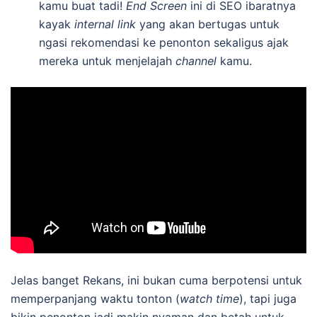
kamu buat tadi!
End Screen
ini di SEO ibaratnya
kayak
internal link
yang akan bertugas untuk
ngasi rekomendasi ke penonton sekaligus ajak
mereka untuk menjelajah
channel
kamu.
Jelas banget Rekans, ini bukan cuma berpotensi untuk
memperpanjang waktu tonton (
watch time
), tapi juga
bikin penonton jadi makin nyaman dan betah untuk