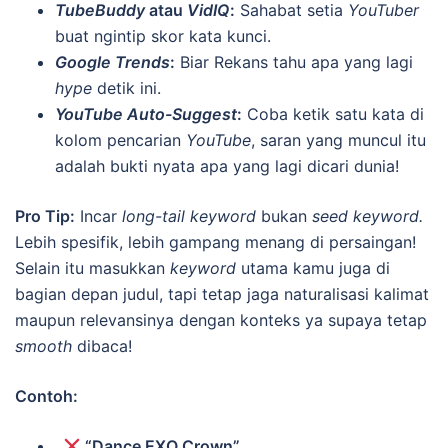
TubeBuddy
atau
VidIQ
:
Sahabat setia
YouTuber
buat ngintip skor kata kunci.
Google Trends
:
Biar Rekans tahu apa yang lagi
hype
detik ini.
YouTube Auto-Suggest
:
Coba ketik satu kata di
kolom pencarian
YouTube
, saran yang muncul itu
adalah bukti nyata apa yang lagi dicari dunia!
Pro Tip:
Incar
long-tail keyword
bukan
seed keyword.
Lebih spesifik, lebih gampang menang di persaingan!
Selain itu masukkan
keyword
utama kamu juga di
bagian depan judul, tapi tetap jaga naturalisasi kalimat
maupun relevansinya dengan konteks ya supaya tetap
smooth
dibaca!
Contoh:
“Dance EXO Crown”