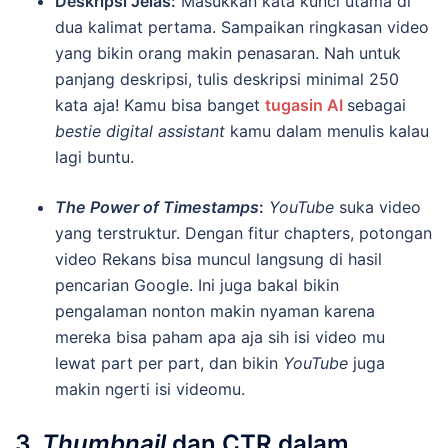
Deskripsi Jelas:
Masukkan kata kunci utama di
dua kalimat pertama. Sampaikan ringkasan video
yang bikin orang makin penasaran. Nah untuk
panjang deskripsi, tulis deskripsi minimal 250
kata aja! Kamu bisa banget
tugasin AI
sebagai
bestie digital assistant
kamu dalam menulis kalau
lagi buntu.
The Power of Timestamps
:
YouTube
suka video
yang terstruktur. Dengan fitur chapters, potongan
video Rekans bisa muncul langsung di hasil
pencarian Google. Ini juga bakal bikin
pengalaman nonton makin nyaman karena
mereka bisa paham apa aja sih isi video mu
lewat part per part, dan bikin
YouTube
juga
makin ngerti isi videomu.
3.
Thumbnail
dan CTR dalam