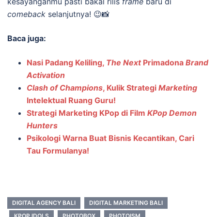
kesayanganmu pasti bakal rilis
frame
baru di
comeback
selanjutnya! 😉📸
Baca juga:
Nasi Padang Keliling,
The Next
Primadona
Brand
Activation
Clash of Champions
, Kulik Strategi
Marketing
Intelektual Ruang Guru!
Strategi Marketing KPop di Film
KPop Demon
Hunters
Psikologi Warna Buat Bisnis Kecantikan, Cari
Tau Formulanya!
DIGITAL AGENCY BALI
DIGITAL MARKETING BALI
KPOP IDOLS
PHOTOBOX
PHOTOISM