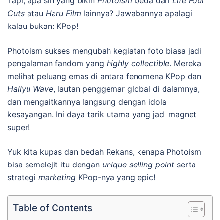
Tapi, apa sih yang bikin
Photoism
beda dari
Life Four
Cuts
atau
Haru Film
lainnya? Jawabannya apalagi
kalau bukan: KPop!
Photoism sukses mengubah kegiatan foto biasa jadi
pengalaman fandom yang
highly collectible
. Mereka
melihat peluang emas di antara fenomena KPop dan
Hallyu Wave
, lautan penggemar global di dalamnya,
dan mengaitkannya langsung dengan idola
kesayangan. Ini daya tarik utama yang jadi magnet
super!
Yuk kita kupas dan bedah Rekans, kenapa Photoism
bisa semelejit itu dengan
unique selling point
serta
strategi
marketing
KPop-nya yang epic!
Table of Contents