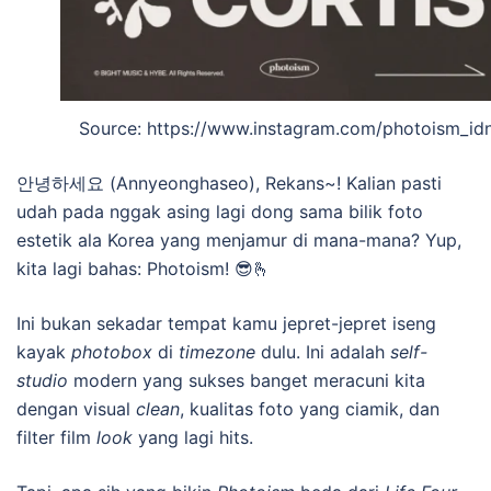
Source: https://www.instagram.com/photoism_id
안녕하세요 (Annyeonghaseo), Rekans~! Kalian pasti
udah pada nggak asing lagi dong sama bilik foto
estetik ala Korea yang menjamur di mana-mana? Yup,
kita lagi bahas: Photoism! 😎🫰
Ini bukan sekadar tempat kamu jepret-jepret iseng
kayak
photobox
di
timezone
dulu. Ini adalah
self-
studio
modern yang sukses banget meracuni kita
dengan visual
clean
, kualitas foto yang ciamik, dan
filter film
look
yang lagi hits.